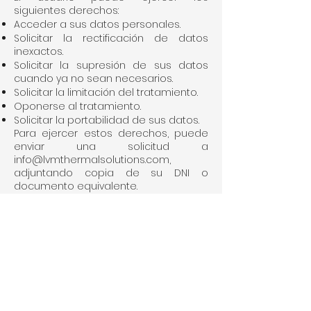
siguientes derechos:
Acceder a sus datos personales.
Solicitar la rectificación de datos
inexactos.
Solicitar la supresión de sus datos
cuando ya no sean necesarios.
Solicitar la limitación del tratamiento.
Oponerse al tratamiento.
Solicitar la portabilidad de sus datos.
Para ejercer estos derechos, puede
enviar una solicitud a
info@lvmthermalsolutions.com
,
adjuntando copia de su DNI o
documento equivalente.
7. Medidas de seguridad
LVM Thermal Solutions SLNE ha
adoptado las medidas técnicas y
organizativas necesarias para
garantizar la seguridad de los datos
personales y evitar su alteración,
pérdida, tratamiento o acceso no
autorizado.